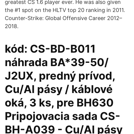
greatest CS 1.6 player ever. He was also given
the #1 spot on the HLTV top 20 ranking in 2011.
Counter-Strike: Global Offensive Career 2012–
2018.
kód: CS-BD-B011
náhrada BA*39-50/
J2UX, predný prívod,
Cu/Al pásy / káblové
oká, 3 ks, pre BH630
Pripojovacia sada CS-
BH-A039 - Cu/Al pásy