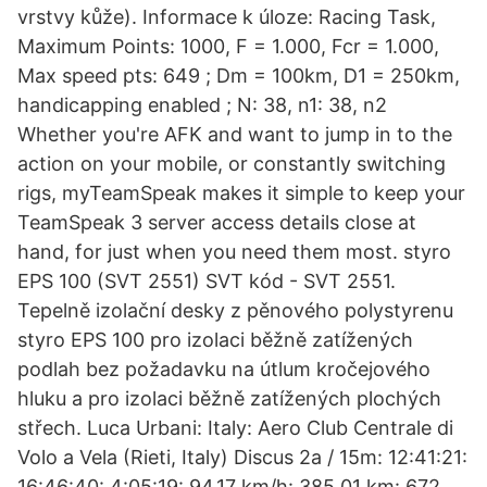
vrstvy kůže). Informace k úloze: Racing Task,
Maximum Points: 1000, F = 1.000, Fcr = 1.000,
Max speed pts: 649 ; Dm = 100km, D1 = 250km,
handicapping enabled ; N: 38, n1: 38, n2
Whether you're AFK and want to jump in to the
action on your mobile, or constantly switching
rigs, myTeamSpeak makes it simple to keep your
TeamSpeak 3 server access details close at
hand, for just when you need them most. styro
EPS 100 (SVT 2551) SVT kód - SVT 2551.
Tepelně izolační desky z pěnového polystyrenu
styro EPS 100 pro izolaci běžně zatížených
podlah bez požadavku na útlum kročejového
hluku a pro izolaci běžně zatížených plochých
střech. Luca Urbani: Italy: Aero Club Centrale di
Volo a Vela (Rieti, Italy) Discus 2a / 15m: 12:41:21:
16:46:40: 4:05:19: 94,17 km/h: 385,01 km: 672