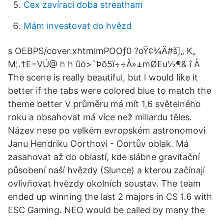
Cex zavírací doba streatham
Mám investovat do hvězd
s OEBPS/cover.xhtmlmPOOƒ0 ?oŸ¢¾Ä#š]„ K„
M¦.†E=VÚ@ h h ûö>`Þõ5ï÷÷Å»±mØEu½¶& î À
The scene is really beautiful, but I would like it
better if the tabs were colored blue to match the
theme better V průměru má mít 1,6 světelného
roku a obsahovat má více než miliardu těles.
Název nese po velkém evropském astronomovi
Janu Hendriku Oorthovi - Oortův oblak. Má
zasahovat až do oblastí, kde slábne gravitační
působení naší hvězdy (Slunce) a kterou začínají
ovlivňovat hvězdy okolních soustav. The team
ended up winning the last 2 majors in CS 1.6 with
ESC Gaming. NEO would be called by many the