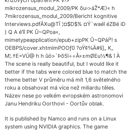
krizových opatření PK v›>
mikrozensus_modul_2009/PK õu›>áŽ*Æ)« h
7mikrozensus_modul_2009/Bericht kognitive
Interviews.pdfÄXu@TÏ ¦¤$D$% ¤Ý`waéî éZBé iD
) Q A é’îî PK Û~QPoa«,
mimetypeapplication/epub+zipPK Û~QPáí²! s
OEBPS/cover.xhtmlmPOOƒ0 ?oŸ¢¾Ä#š]„ K„
M¦.†E=VÚ@ h h ûö>`Þõ5ï÷÷Å»±mØEu½¶& î À
The scene is really beautiful, but I would like it
better if the tabs were colored blue to match the
theme better V průměru má mít 1,6 světelného
roku a obsahovat má více než miliardu těles.
Název nese po velkém evropském astronomovi
Janu Hendriku Oorthovi - Oortův oblak.
It is published by Namco and runs on a Linux
system using NVIDIA graphics. The game