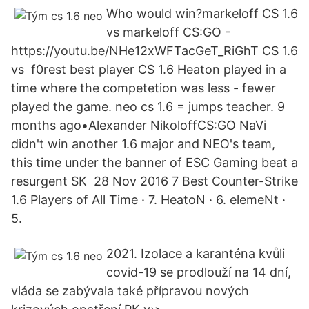
Who would win?markeloff CS 1.6
vs markeloff CS:GO -
https://youtu.be/NHe12xWFTacGeT_RiGhT CS 1.6
vs f0rest best player CS 1.6 Heaton played in a
time where the competetion was less - fewer
played the game. neo cs 1.6 = jumps teacher. 9
months ago•Alexander NikoloffCS:GO NaVi
didn't win another 1.6 major and NEO's team,
this time under the banner of ESC Gaming beat a
resurgent SK 28 Nov 2016 7 Best Counter-Strike
1.6 Players of All Time · 7. HeatoN · 6. elemeNt ·
5.
2021. Izolace a karanténa kvůli
covid-19 se prodlouží na 14 dní,
vláda se zabývala také přípravou nových