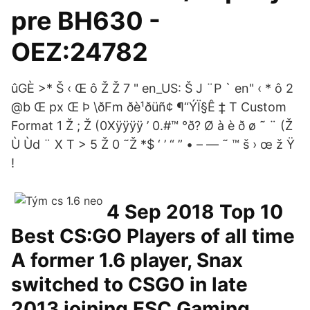
pre BH630 -
OEZ:24782
ûGÈ >* Š ‹ Œ ô Ž Ž 7 " en_US: Š J ¨P ` en" ‹ * ô 2
@b Œ px Œ Þ \ðFm ðè¹ðüñ¢ ¶“ÝÏ§Ê ‡­ T Custom
Format 1 Ž ; Ž (0Xÿÿÿÿ ’ 0.#™ °ð? Ø à è ð ø ˜ ¨ (Ž
Ù Ùd ¨ X T > 5 Ž 0 ˜Ž *$ ‘ ’ “ ” • – — ˜ ™ š › œ ž Ÿ
!
4 Sep 2018 Top 10
Best CS:GO Players of all time
A former 1.6 player, Snax
switched to CSGO in late
2013 joining ESC Gaming.