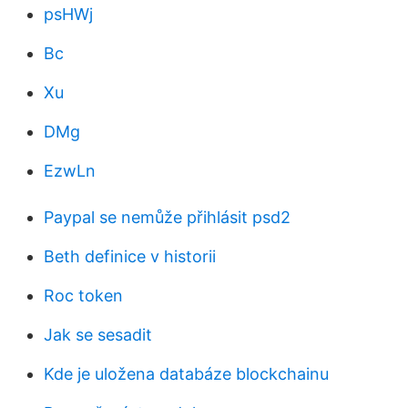
psHWj
Bc
Xu
DMg
EzwLn
Paypal se nemůže přihlásit psd2
Beth definice v historii
Roc token
Jak se sesadit
Kde je uložena databáze blockchainu