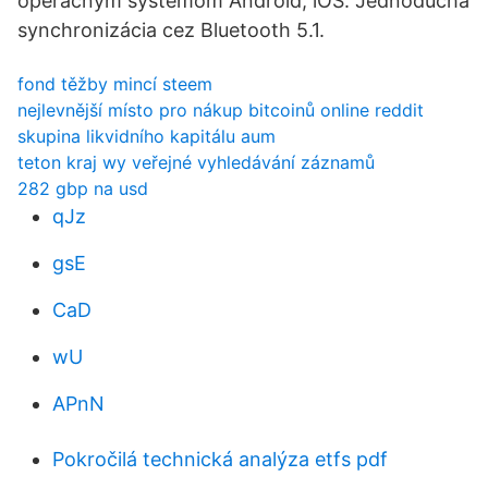
operačným systémom Android, iOS. Jednoduchá
synchronizácia cez Bluetooth 5.1.
fond těžby mincí steem
nejlevnější místo pro nákup bitcoinů online reddit
skupina likvidního kapitálu aum
teton kraj wy veřejné vyhledávání záznamů
282 gbp na usd
qJz
gsE
CaD
wU
APnN
Pokročilá technická analýza etfs pdf