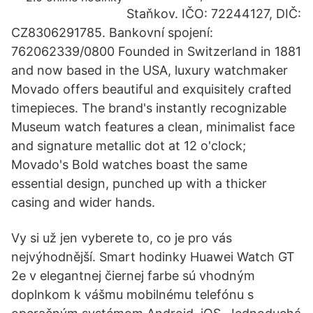
Staňkov. IČO: 72244127, DIČ:
CZ8306291785. Bankovní spojení:
762062339/0800 Founded in Switzerland in 1881
and now based in the USA, luxury watchmaker
Movado offers beautiful and exquisitely crafted
timepieces. The brand's instantly recognizable
Museum watch features a clean, minimalist face
and signature metallic dot at 12 o'clock;
Movado's Bold watches boast the same
essential design, punched up with a thicker
casing and wider hands.
Vy si už jen vyberete to, co je pro vás
nejvýhodnější. Smart hodinky Huawei Watch GT
2e v elegantnej čiernej farbe sú vhodným
doplnkom k vášmu mobilnému telefónu s