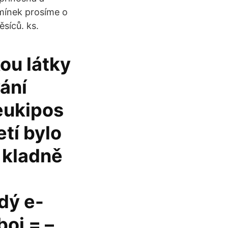
pomínek prosíme o
síců. ks.
ou látky
ání
Leukipos
tí bylo
 kladně
dý e-
oj = –