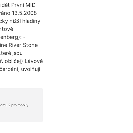
idět První MID
ováno 13.5.2008
cky nižší hladiny
antově
senberg): -
ne River Stone
teré jsou
. obličej) Lávové
erpání, uvolňují