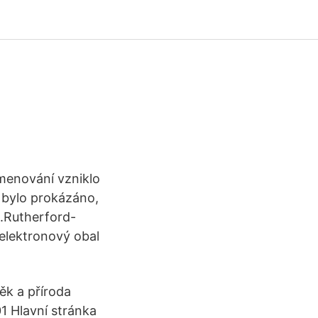
jmenování vzniklo
í bylo prokázáno,
.Rut­herford-
elektronový obal
ěk a příroda
1 Hlavní stránka