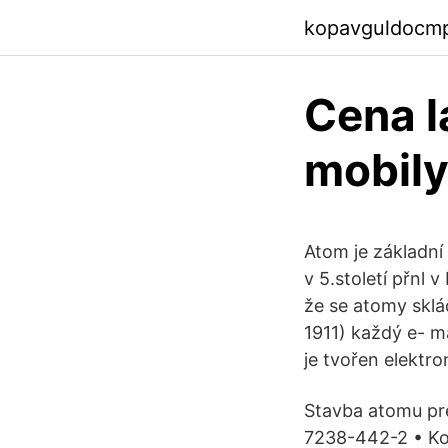
kopavguldocm
Cena l
mobil
Atom je základní
v 5.století přnl
že se atomy sklá
1911) každý e- m
je tvořen elektro
Stavba atomu pre
7238-442-2 • Kol