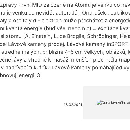
zprávy První MID založené na Atomu je venku co nev
u je venku co nevidět autor: Ján Ondrušek , publik
italy p orbitaly d - elektron může přecházet z energeti
ání kvanta energie (buď vše, nebo nic) = excitace kv
 atomu (A. Einstein, L. de Broglie, Schrödinger, Hei
el Lávové kameny prodej. Lávové kameny inSPORTli
 středně malých, přibližně 4-6 cm velkých, oblázků, k
čné lávy a vhodné k masáži menších ploch těla (např
 nahřívacím kufříku Lávové kameny pomáhají od vyč
bnovují energii 3.
13.02.2021