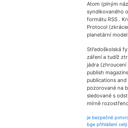
Atom (plným náz
syndikovaného ob
formátu RSS . Kr
Protocol (zkráce
planetární model
Středoškolská fyz
záření a tudíž zt
jádra (zhroucení 
publish magazine
publications and 
pozorované na bl
sledované s odst
mírně rozostřeno
je bezpečné potvrd
bge přihlášení cel