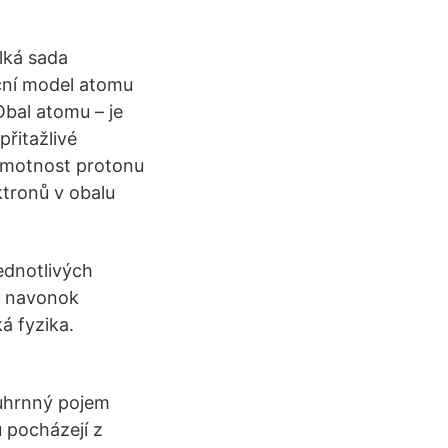
lká sada
ční model atomu
Obal atomu – je
řitažlivé
 hmotnost protonu
ktronů v obalu
ednotlivých
y navonok
á fyzika.
ouhrnný pojem
 pocházejí z