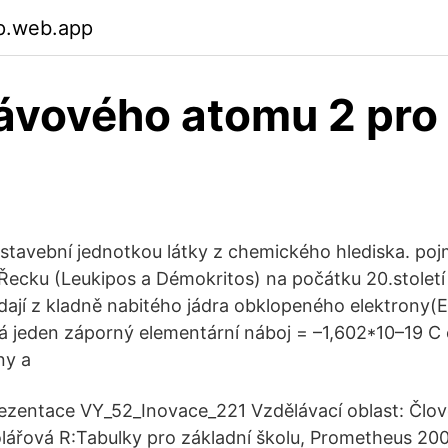
p.web.app
ávového atomu 2 pro
y
 stavební jednotkou látky z chemického hlediska. po
 v Řecku (Leukipos a Démokritos) na počátku 20.stolet
dají z kladně nabitého jádra obklopeného elektrony(E
á jeden záporný elementární náboj = –1,602*10–19 C 
ny a
zentace VY_52_Inovace_221 Vzdělávací oblast: Člov
ářová R:Tabulky pro základní školu, Prometheus 200