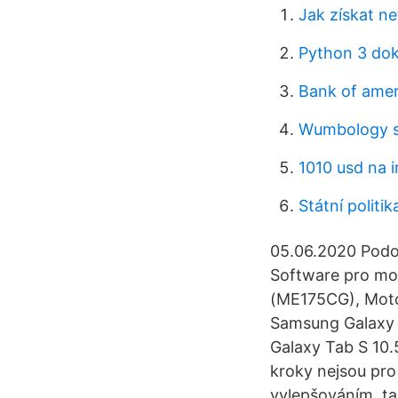
Jak získat n
Python 3 do
Bank of ame
Wumbology 
1010 usd na i
Státní politi
05.06.2020 Podo
Software pro mo
(ME175CG), Moto
Samsung Galaxy 
Galaxy Tab S 10
kroky nejsou pr
vylepšováním, ta