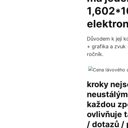
1,602*1
elektron
Důvodem k její k
+ grafika a zvuk 
ročník.
kroky nej
neustálým
každou zpě
ovlivňuje t
/ dotazů /