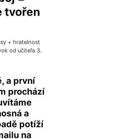
e tvořen
usy + hratelnost
vok od učiteľa 3.
 a první
m prochází
uvítáme
nosná a
padě potíží
mailu na