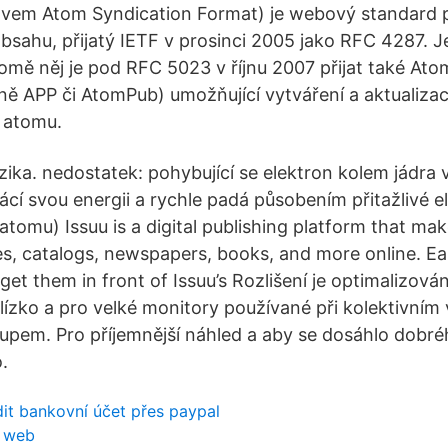
vem Atom Syndication Format) je webový standard p
sahu, přijatý IETF v prosinci 2005 jako RFC 4287. 
omě něj je pod RFC 5023 v říjnu 2007 přijat také Ato
ně APP či AtomPub) umožňující vytváření a aktualiz
 atomu.
ika. nedostatek: pohybující se elektron kolem jádra v
rácí svou energii a rychle padá působením přitažlivé el
atomu) Issuu is a digital publishing platform that mak
s, catalogs, newspapers, books, and more online. Eas
get them in front of Issuu’s Rozlišení je optimalizová
ízko a pro velké monitory používané při kolektivním 
upem. Pro příjemnější náhled a aby se dosáhlo dobréh
.
it bankovní účet přes paypal
ý web