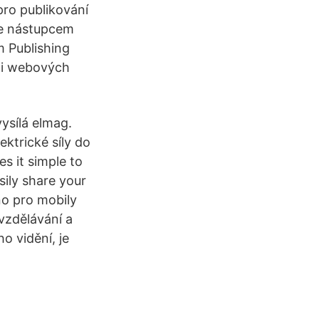
ro publikování
Je nástupcem
m Publishing
aci webových
ysílá elmag.
ektrické síly do
es it simple to
ily share your
no pro mobily
vzdělávání a
o vidění, je