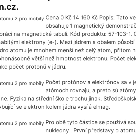
.cz.
Cena 0 Kč 14 160 Kč Popis: Tato ve
obsahuje 1 magnetický demonstra
práci na magnetické tabuli. Kód produktu: 57-103-1. 
abitými elektrony (e-). Mezi jádrem a obalem působí p
 Jádro atomu je mnohem menší než celý atom, přitom
ohonásobně větší než hmotnost elektronu. Počet ele
ako počet protonů v jádru.
Počet protónov a elektrónov sa v j
atómoch rovnajú, a preto sú atóm
lne. Fyzika na střední škole trochu jinak. Středoškolsk
ující se elektron kolem jádra vysílá elmag.
Pro obě tyto částice se používá s
nukleony . První představy o atomu