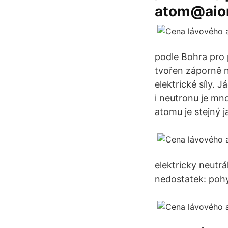
atom@aion
podle Bohra pro 
tvořen záporně n
elektrické síly.
i neutronu je mn
atomu je stejný j
elektricky neutrá
nedostatek: pohyb