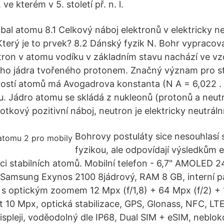
e kterém v 5. století př. n. l.
obal atomu 8.1 Celkový náboj elektronů v elektricky 
Který je to prvek? 8.2 Dánský fyzik N. Bohr vypracova
ktron v atomu vodíku v základním stavu nachází ve vz
ho jádra tvořeného protonem. Značný význam pro s
kostí atomů má Avogadrova konstanta (N A = 6,022 . 
u. Jádro atomu se skládá z nukleonů (protonů a neut
tkový pozitivní náboj, neutron je elektricky neutrální
Bohrovy postuláty sice nesouhlasí 
fyzikou, ale odpovídají výsledkům 
enci stabilních atomů. Mobilní telefon - 6,7" AMOLED 
 Samsung Exynos 2100 8jádrový, RAM 8 GB, interní 
 s optickým zoomem 12 Mpx (f/1,8) + 64 Mpx (f/2) + 
t 10 Mpx, optická stabilizace, GPS, Glonass, NFC, LT
ispleji, voděodolný dle IP68, Dual SIM + eSIM, neblok