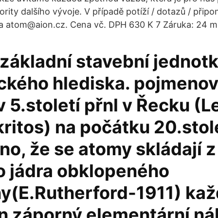
iority dalšího vývoje. V případě potíží / dotazů / při
na atom@aion.cz. Cena vč. DPH 630 K 7 Záruka: 24 mě
základní stavební jednotk
ckého hlediska. pojmenov
v 5.století přnl v Řecku (
itos) na počátku 20.stole
o, že se atomy skládají z
o jádra obklopeného
y(E.Rut­herford-1911) kaž
n záporný elementární náb