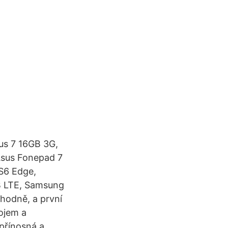
us 7 16GB 3G,
Asus Fonepad 7
S6 Edge,
B LTE, Samsung
hodně, a první
ojem a
přínosná a