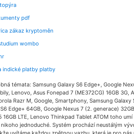
etopýra
kumenty pdf
rica zákaz kryptoměn
studium wombo
nr
ka indické platby platby
bná témata: Samsung Galaxy S6 Edge+, Google Nex
bily, Lenovo, Asus Fonepad 7 (ME372CG) 16GB 3G, 
rola Razr M, Google, Smartphony, Samsung Galaxy 
S6 Edge+ 64GB, Google Nexus 7 (2. generace) 32G
.5 16GB LTE, Lenovo Thinkpad Tablet ATOM toho umí 
o nikoho jednoduché. Systém prochází neustálým výv
kže uvítáme každou zpětnou vazbu, která je pro nás 