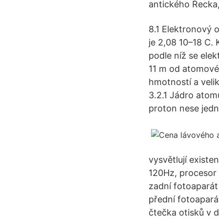
antického Řecka, v
8.1 Elektronový 
je 2,08 10–18 C. 
podle níž se ele
11 m od atomové
hmotností a veli
3.2.1 Jádro atom
proton nese jedno
vysvětlují exist
120Hz, procesor
zadní fotoaparát
přední fotoapará
čtečka otisků v d