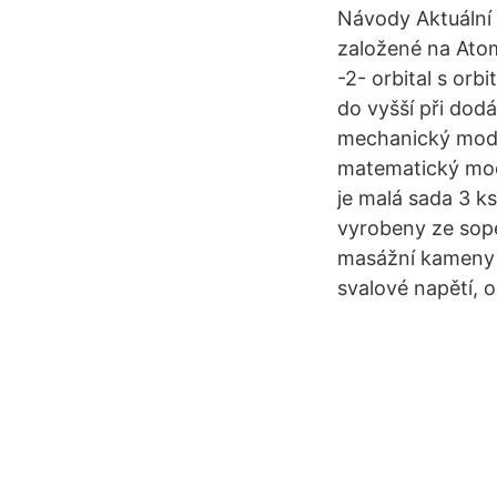
Návody Aktuální 
založené na Atom
-2- orbital s orb
do vyšší při dod
mechanický model
matematický mod
je malá sada 3 ks
vyrobeny ze sope
masážní kameny v
svalové napětí, o