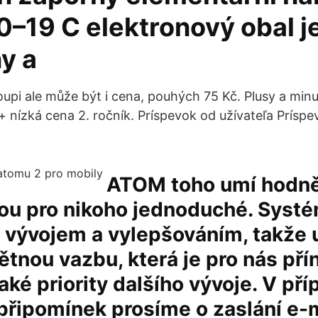
0–19 C elektronový obal j
y a
oupi ale může být i cena, pouhých 75 Kč. Plusy a min
+ nízká cena 2. ročník. Príspevok od užívateľa Príspe
ATOM toho umí hodně,
sou pro nikoho jednoduché. Systé
 vývojem a vylepšováním, takže 
tnou vazbu, která je pro nás pří
aké priority dalšího vývoje. V pří
 připomínek prosíme o zaslání e-