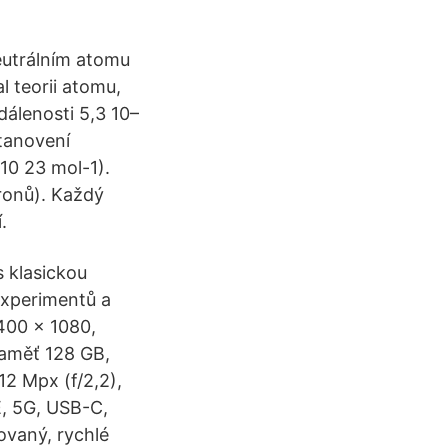
neutrálním atomu
l teorii atomu,
dálenosti 5,3 10–
tanovení
10 23 mol-1).
ronů). Každý
.
s klasickou
experimentů a
2400 × 1080,
paměť 128 GB,
12 Mpx (f/2,2),
E, 5G, USB-C,
ovaný, rychlé