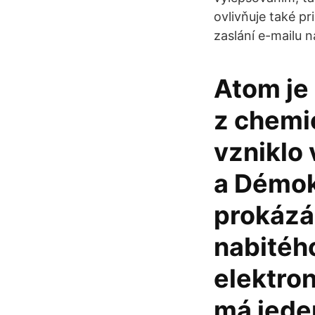
ovlivňuje také pr
zaslání e-mailu 
Atom je 
z chemi
vzniklo 
a Démokr
prokázán
nabitéh
elektron
má jede