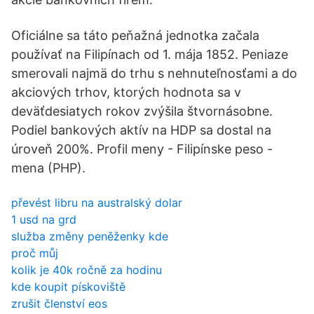
Oficiálne sa táto peňažná jednotka začala
používať na Filipínach od 1. mája 1852. Peniaze
smerovali najmä do trhu s nehnuteľnosťami a do
akciových trhov, ktorých hodnota sa v
deväťdesiatych rokov zvýšila štvornásobne.
Podiel bankových aktív na HDP sa dostal na
úroveň 200%. Profil meny - Filipínske peso -
mena (PHP).
převést libru na australský dolar
1 usd na grd
služba změny peněženky kde
proč můj
kolik je 40k ročně za hodinu
kde koupit pískoviště
zrušit členství eos