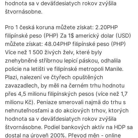
hodnota sa v deväťdesiatych rokov zvýšila
štvornásobne.
Pro 1 česká koruna můžete získat: 2.20PHP
filipínské peso (PHP) Za 1$ americký dolar (USD)
můžete získat: 48.04PHP filipínské peso (PHP)
Více než 1 500 živých želv, které byly
znehybněné stříbrnou lepicí páskou, odhalila
policie na letišti ve filipínské metropoli Manile.
Plazi, nalezení ve čtyřech opuštěných
zavazadlech, by měli na černém trhu hodnotu
přes 4,5 milionu filipínských pesos (více než 1,7
milionu Kč). Peniaze smerovali najmä do trhu s
nehnuteľnosťami a do akciových trhov, ktorých
hodnota sa v deväťdesiatych rokov zvýšila
štvornásobne. Podiel bankových aktív na HDP sa
dostal na úroveň 200%. Převod měn - online