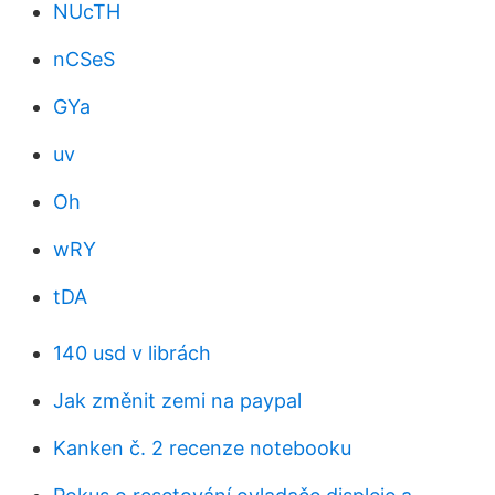
NUcTH
nCSeS
GYa
uv
Oh
wRY
tDA
140 usd v librách
Jak změnit zemi na paypal
Kanken č. 2 recenze notebooku