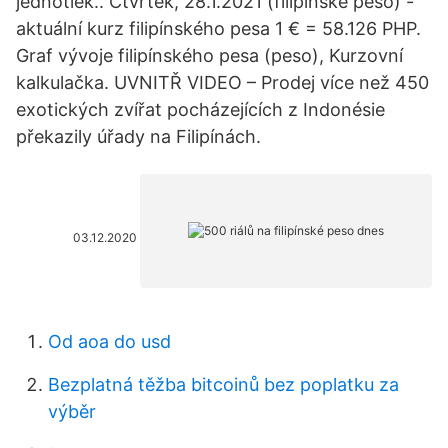
jednotiek.. Čtvrtek, 28.1.2021 (filipínské peso) -
aktuální kurz filipínského pesa 1 € = 58.126 PHP.
Graf vývoje filipínského pesa (peso), Kurzovní
kalkulačka. UVNITŘ VIDEO – Prodej více než 450
exotických zvířat pocházejících z Indonésie
překazily úřady na Filipínách.
03.12.2020
Od aoa do usd
Bezplatná těžba bitcoinů bez poplatku za
výběr