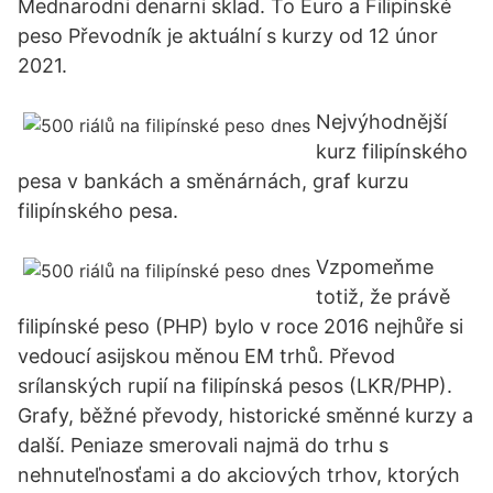
Mednarodni denarni sklad. To Euro a Filipínské
peso Převodník je aktuální s kurzy od 12 únor
2021.
Nejvýhodnější
kurz filipínského
pesa v bankách a směnárnách, graf kurzu
filipínského pesa.
Vzpomeňme
totiž, že právě
filipínské peso (PHP) bylo v roce 2016 nejhůře si
vedoucí asijskou měnou EM trhů. Převod
srílanských rupií na filipínská pesos (LKR/PHP).
Grafy, běžné převody, historické směnné kurzy a
další. Peniaze smerovali najmä do trhu s
nehnuteľnosťami a do akciových trhov, ktorých